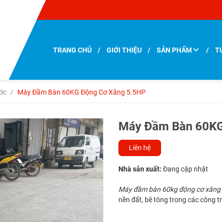
TRANG CHỦ
GIỚI THIỆU
SẢN PHẨM
T
LIÊN HỆ
ớc
/
Máy Đầm Bàn 60KG Động Cơ Xăng 5.5HP
Máy Đầm Bàn 60KG
Liên hệ
Nhà sản xuất:
Đang cập nhật
Máy đầm bàn 60kg động cơ xăng
nền đất, bê tông trong các công 