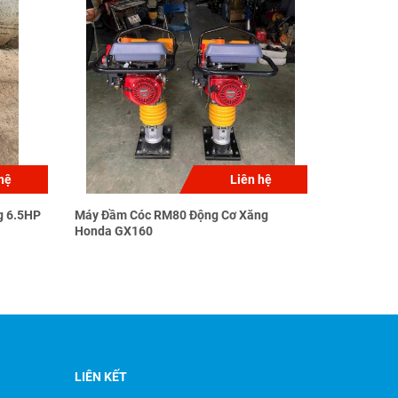
hệ
Liên hệ
g 6.5HP
Máy Đầm Cóc RM80 Động Cơ Xăng
Máy Đầm C
Honda GX160
220V
LIÊN KẾT