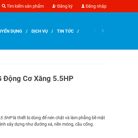
Tìm kiếm sản phẩm
Đăng ký
Đăng nhập
UYỂN DỤNG
DỊCH VỤ
TIN TỨC
 Động Cơ Xăng 5.5HP
 5.5HP
là thiết bị dùng để nén chặt và làm phẳng bề mặt
trình xây dựng như đường xá, nền móng, cầu cống.