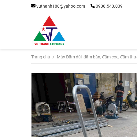
vuthanh188@yahoo.com
0908.540.039
Trang chủ
/
Máy Đầm dùi, đầm bàn, đầm cóc, đầm thư