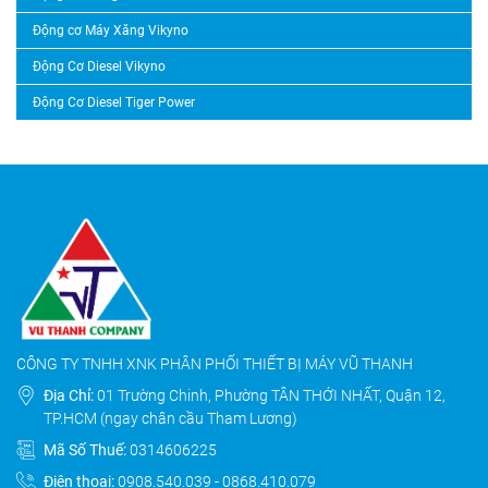
Động cơ Máy Xăng Vikyno
Động Cơ Diesel Vikyno
Động Cơ Diesel Tiger Power
CÔNG TY TNHH XNK PHÂN PHỐI THIẾT BỊ MÁY VŨ THANH
Địa Chỉ:
01 Trường Chinh, Phường TÂN THỚI NHẤT, Quận 12,
TP.HCM (ngay chân cầu Tham Lương)
Mã Số Thuế:
0314606225
Điện thoại:
0908.540.039
-
0868.410.079