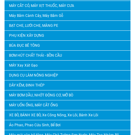
MÁY CẮT CỎ, MÁY XỊT THUỐC, MÁY CƯA
Máy Băm Cành Cây, Máy Băm Gỗ
BẠT CHE, LƯỚI CHE, MÀNG PE
PHỤ KIỆN XÂY DỰNG
BÚA ĐỤC BÊ TÔNG
BƠM HÚT CHẤT THẢI - BỒN CẦU
MÁY Xay Xát Gạo
DỤNG CỤ LÀM NÔNG NGHIỆP
DÂY KẼM, ĐINH THÉP
MÁY BƠM DẦU, NHỚT ĐỘNG CƠ, MỠ BÒ
MÁY UỐN ỐNG, MÁY CẮT ỐNG
XE BÒ, BÁNH XE BÒ, Xe Công Nông, Xe Lôi, Bánh Xe Lôi
Áo Phao, Phao Cứu Sinh, Bể Bơi
Máy mài sàn bê tông, Máy Chà Tường Sơn Nước, Máy Tạo Nhám Bê Tông, Máy Băm Bê Tông