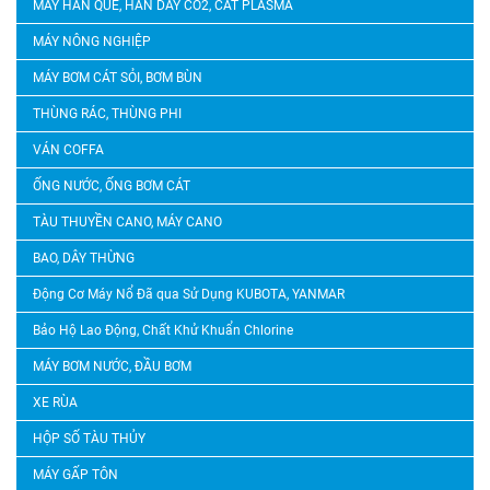
MÁY HÀN QUE, HÀN DÂY CO2, CẮT PLASMA
MÁY NÔNG NGHIỆP
MÁY BƠM CÁT SỎI, BƠM BÙN
THÙNG RÁC, THÙNG PHI
VÁN COFFA
ỐNG NƯỚC, ỐNG BƠM CÁT
TÀU THUYỀN CANO, MÁY CANO
BAO, DÂY THỪNG
Động Cơ Máy Nổ Đã qua Sử Dụng KUBOTA, YANMAR
Bảo Hộ Lao Động, Chất Khử Khuẩn Chlorine
MÁY BƠM NƯỚC, ĐẦU BƠM
XE RÙA
HỘP SỐ TÀU THỦY
MÁY GẤP TÔN