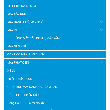
THIẾT BỊ RỬA XE ÔTÔ
MÁY XÂY DỰNG
MÁY ĐÁNH CHỮ, Máy Chiếu
MÁY IN
PHỤ TÙNG MÁY DẦU DIESEL, MÁY XĂNG
MÁY NÉN KHÍ
ĐỘNG CƠ ĐIỆN, Phốt Cơ Khí
MÁY PHÁT ĐIỆN
XE LU
Thiết Bị Máy PCCC
CHO THUÊ MÁY ĐẦM CÓC - ĐẦM BÀN
ĐỘNG CƠ THUYỀN MÁY
Động Cơ KUBOTA, YANMAR