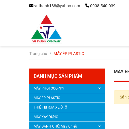
vuthanh188@yahoo.com
0908.540.039
Trang chủ
/
MÁY ÉP PLASTIC
MÁY É
DANH MỤC SẢN PHẨM
MÁY PHOTOCOPPY
Sản 
MÁY ÉP PLASTIC
THIẾT BỊ RỬA XE ÔTÔ
MÁY XÂY DỰNG
MÁY ĐÁNH CHỮ, Máy Chiếu