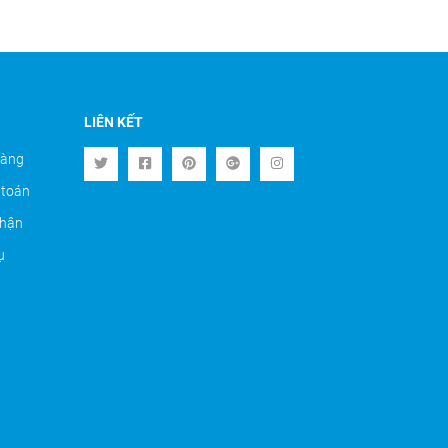
LIÊN KẾT
hàng
 toán
nhận
ụ