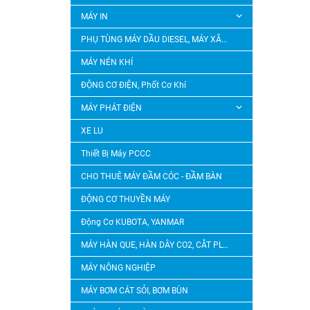
MÁY IN
PHỤ TÙNG MÁY DẦU DIESEL, MÁY XĂNG
MÁY NÉN KHÍ
ĐỘNG CƠ ĐIỆN, Phốt Cơ Khí
MÁY PHÁT ĐIỆN
XE LU
Thiết Bị Máy PCCC
CHO THUÊ MÁY ĐẦM CÓC - ĐẦM BÀN
ĐỘNG CƠ THUYỀN MÁY
Động Cơ KUBOTA, YANMAR
MÁY HÀN QUE, HÀN DÂY CO2, CẮT PLASMA
MÁY NÔNG NGHIỆP
MÁY BƠM CÁT SỎI, BƠM BÙN