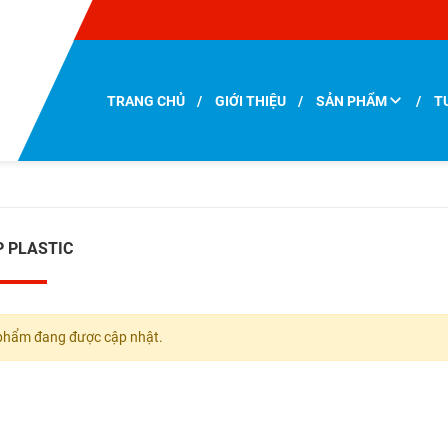
TRANG CHỦ
GIỚI THIỆU
SẢN PHẨM
T
LIÊN HỆ
P PLASTIC
phẩm đang được cập nhật.