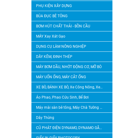
PHỤ KIỆN XÂY DỰNG
BÚA ĐỤC BÊ TÔNG
BƠM HÚT CHẤT THẢI - BỒN CẦU
MÁY Xay Xát Gạo
DỤNG CỤ LÀM NÔNG NGHIỆP
DÂY KẼM, ĐINH THÉP
MÁY BƠM DẦU, NHỚT ĐỘNG CƠ, MỠ BÒ
MÁY UỐN ỐNG, MÁY CẮT ỐNG
XE BÒ, BÁNH XE BÒ, Xe Công Nông, Xe Lôi, Bánh Xe Lôi
Áo Phao, Phao Cứu Sinh, Bể Bơi
Máy mài sàn bê tông, Máy Chà Tường Sơn Nước, Máy Tạo Nhám Bê Tông, Máy Băm Bê Tông
Dây Thừng
CỦ PHÁT ĐIỆN DYNAMO, DYNAMO GẮN ĐẦU NỔ DIESEL