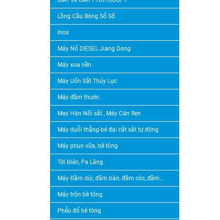
GIẤY IN GIẤY PHOTOCOPY
Lồng Cầu Bóng Sổ Số
Inox
Máy Nổ DIESEL Jiang Dong
Máy xoa nền
Máy Uốn Sắt Thủy Lực
Máy đầm thước
May Hàn Nối sắt , Máy Cán Ren
Máy duỗi thẳng-bẻ đai cắt sắt tự động
Máy phun vữa, bê tông
Tời Điện, Pa Lăng
Máy Đầm dùi, đầm bàn, đầm cóc, đầm thước
Máy trộn bê tông
Phễu đổ bê tông