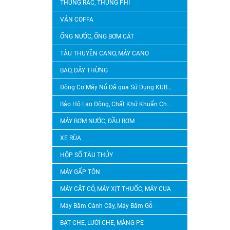
THÙNG RÁC, THÙNG PHI
VÁN COFFA
ỐNG NƯỚC, ỐNG BƠM CÁT
TÀU THUYỀN CANO, MÁY CANO
BAO, DÂY THỪNG
Động Cơ Máy Nổ Đã qua Sử Dụng KUBOTA, YANMAR
Bảo Hộ Lao Động, Chất Khử Khuẩn Chlorine
MÁY BƠM NƯỚC, ĐẦU BƠM
XE RÙA
HỘP SỐ TÀU THỦY
MÁY GẤP TÔN
MÁY CẮT CỎ, MÁY XỊT THUỐC, MÁY CƯA
Máy Băm Cành Cây, Máy Băm Gỗ
BẠT CHE, LƯỚI CHE, MÀNG PE