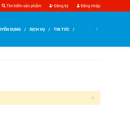
Tìm kiếm sản phẩm
Đăng ký
Đăng nhập
UYỂN DỤNG
DỊCH VỤ
TIN TỨC
×