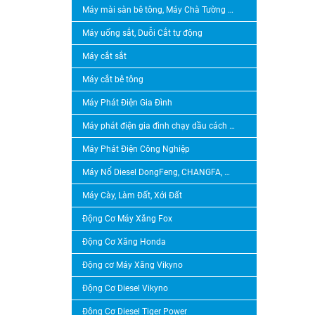
Máy mài sàn bê tông, Máy Chà Tường Sơn Nước, Máy Tạo Nhám Bê Tông, Máy Băm Bê Tông
Máy uống sắt, Duỗi Cắt tự động
Máy cắt sắt
Máy cắt bê tông
Máy Phát Điện Gia Đình
Máy phát điện gia đình chạy dầu cách âm
Máy Phát Điện Công Nghiệp
Máy Nổ Diesel DongFeng, CHANGFA, CHANGCHAI, QUANGTRAI
Máy Cày, Làm Đất, Xới Đất
Động Cơ Máy Xăng Fox
Động Cơ Xăng Honda
Động cơ Máy Xăng Vikyno
Động Cơ Diesel Vikyno
Động Cơ Diesel Tiger Power