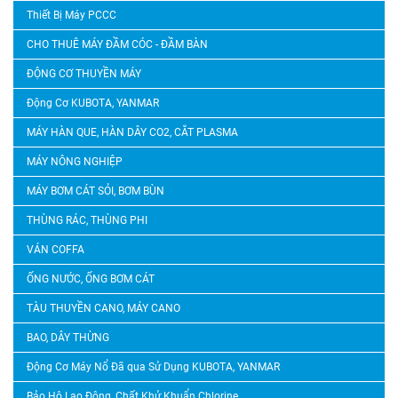
Thiết Bị Máy PCCC
CHO THUÊ MÁY ĐẦM CÓC - ĐẦM BÀN
ĐỘNG CƠ THUYỀN MÁY
Động Cơ KUBOTA, YANMAR
MÁY HÀN QUE, HÀN DÂY CO2, CẮT PLASMA
MÁY NÔNG NGHIỆP
MÁY BƠM CÁT SỎI, BƠM BÙN
THÙNG RÁC, THÙNG PHI
VÁN COFFA
ỐNG NƯỚC, ỐNG BƠM CÁT
TÀU THUYỀN CANO, MÁY CANO
BAO, DÂY THỪNG
Động Cơ Máy Nổ Đã qua Sử Dụng KUBOTA, YANMAR
Bảo Hộ Lao Động, Chất Khử Khuẩn Chlorine