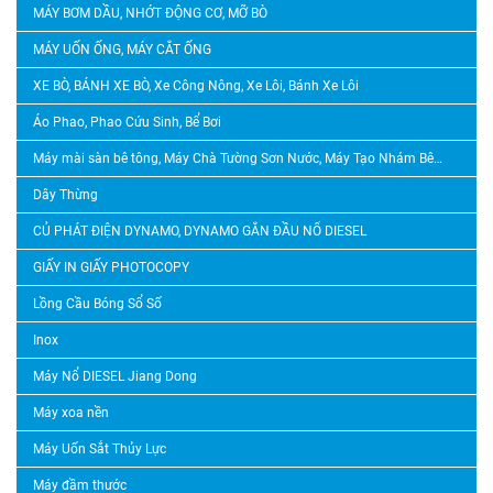
MÁY BƠM DẦU, NHỚT ĐỘNG CƠ, MỠ BÒ
MÁY UỐN ỐNG, MÁY CẮT ỐNG
XE BÒ, BÁNH XE BÒ, Xe Công Nông, Xe Lôi, Bánh Xe Lôi
Áo Phao, Phao Cứu Sinh, Bể Bơi
Máy mài sàn bê tông, Máy Chà Tường Sơn Nước, Máy Tạo Nhám Bê Tông, Máy Băm Bê Tông
Dây Thừng
CỦ PHÁT ĐIỆN DYNAMO, DYNAMO GẮN ĐẦU NỔ DIESEL
GIẤY IN GIẤY PHOTOCOPY
Lồng Cầu Bóng Sổ Số
Inox
Máy Nổ DIESEL Jiang Dong
Máy xoa nền
Máy Uốn Sắt Thủy Lực
Máy đầm thước