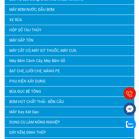
MÁY BƠM NƯỚC, ĐẦU BƠM
XE RÙA
HỘP SỐ TÀU THỦY
MÁY GẤP TÔN
MÁY CẮT CỎ, MÁY XỊT THUỐC, MÁY CƯA
Máy Băm Cành Cây, Máy Băm Gỗ
BẠT CHE, LƯỚI CHE, MÀNG PE
PHỤ KIỆN XÂY DỰNG
BÚA ĐỤC BÊ TÔNG
BƠM HÚT CHẤT THẢI - BỒN CẦU
MÁY Xay Xát Gạo
DỤNG CỤ LÀM NÔNG NGHIỆP
DÂY KẼM, ĐINH THÉP