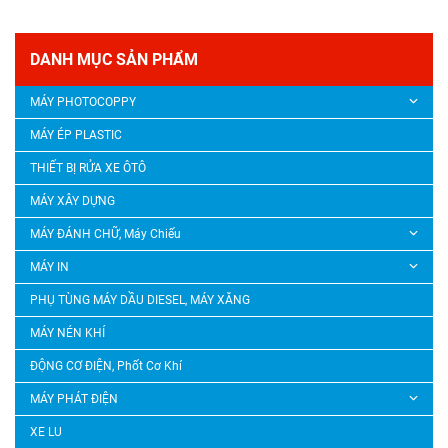
DANH MỤC SẢN PHẨM
MÁY PHOTOCOPPY
MÁY ÉP PLASTIC
THIẾT BỊ RỬA XE ÔTÔ
MÁY XÂY DỰNG
MÁY ĐÁNH CHỮ, Máy Chiếu
MÁY IN
PHỤ TÙNG MÁY DẦU DIESEL, MÁY XĂNG
MÁY NÉN KHÍ
ĐỘNG CƠ ĐIỆN, Phốt Cơ Khí
MÁY PHÁT ĐIỆN
XE LU