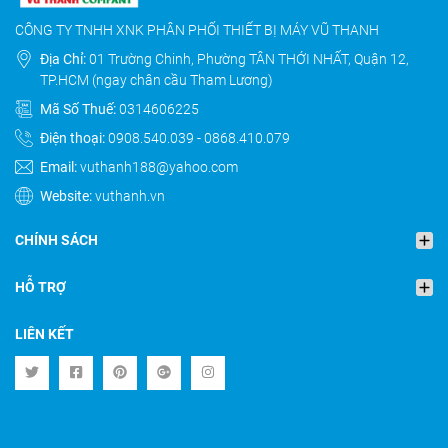
CÔNG TY TNHH XNK PHÂN PHỐI THIẾT BỊ MÁY VŨ THANH
Địa Chỉ:
01 Trường Chinh, Phường TÂN THỚI NHẤT, Quận 12,
TP.HCM (ngay chân cầu Tham Lương)
Mã Số Thuế:
0314606225
Điện thoại:
0908.540.039
-
0868.410.079
Email:
vuthanh188@yahoo.com
Website:
vuthanh.vn
CHÍNH SÁCH
HỖ TRỢ
LIÊN KẾT