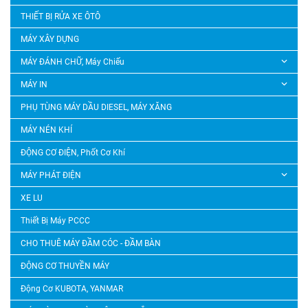
THIẾT BỊ RỬA XE ÔTÔ
MÁY XÂY DỰNG
MÁY ĐÁNH CHỮ, Máy Chiếu
MÁY IN
PHỤ TÙNG MÁY DẦU DIESEL, MÁY XĂNG
MÁY NÉN KHÍ
ĐỘNG CƠ ĐIỆN, Phốt Cơ Khí
MÁY PHÁT ĐIỆN
XE LU
Thiết Bị Máy PCCC
CHO THUÊ MÁY ĐẦM CÓC - ĐẦM BÀN
ĐỘNG CƠ THUYỀN MÁY
Động Cơ KUBOTA, YANMAR