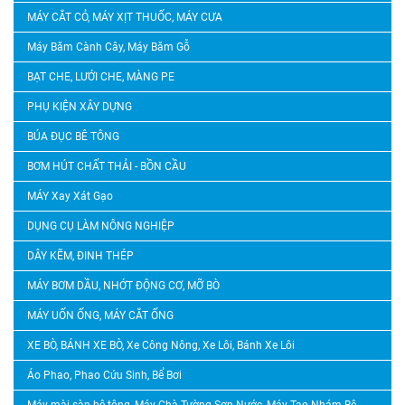
MÁY CẮT CỎ, MÁY XỊT THUỐC, MÁY CƯA
Máy Băm Cành Cây, Máy Băm Gỗ
BẠT CHE, LƯỚI CHE, MÀNG PE
PHỤ KIỆN XÂY DỰNG
BÚA ĐỤC BÊ TÔNG
BƠM HÚT CHẤT THẢI - BỒN CẦU
MÁY Xay Xát Gạo
DỤNG CỤ LÀM NÔNG NGHIỆP
DÂY KẼM, ĐINH THÉP
MÁY BƠM DẦU, NHỚT ĐỘNG CƠ, MỠ BÒ
MÁY UỐN ỐNG, MÁY CẮT ỐNG
XE BÒ, BÁNH XE BÒ, Xe Công Nông, Xe Lôi, Bánh Xe Lôi
Áo Phao, Phao Cứu Sinh, Bể Bơi
Máy mài sàn bê tông, Máy Chà Tường Sơn Nước, Máy Tạo Nhám Bê Tông, Máy Băm Bê Tông