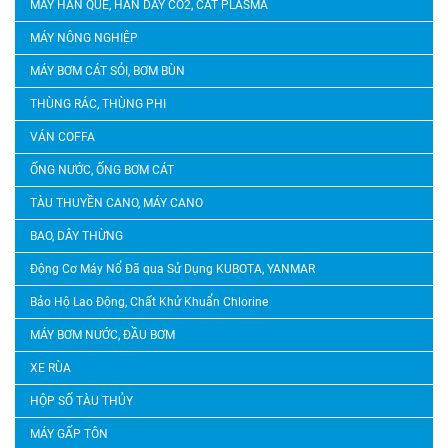
MÁY HÀN QUE, HÀN DÂY CO2, CẮT PLASMA
MÁY NÔNG NGHIỆP
MÁY BƠM CÁT SỎI, BƠM BÙN
THÙNG RÁC, THÙNG PHI
VÁN COFFA
ỐNG NƯỚC, ỐNG BƠM CÁT
TÀU THUYỀN CANO, MÁY CANO
BAO, DÂY THỪNG
Động Cơ Máy Nổ Đã qua Sử Dụng KUBOTA, YANMAR
Bảo Hộ Lao Động, Chất Khử Khuẩn Chlorine
MÁY BƠM NƯỚC, ĐẦU BƠM
XE RÙA
HỘP SỐ TÀU THỦY
MÁY GẤP TÔN