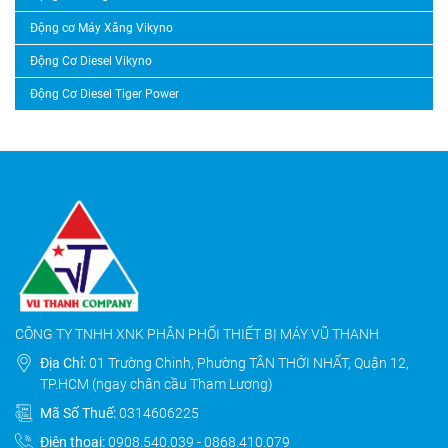
Động cơ Máy Xăng Vikyno
Động Cơ Diesel Vikyno
Động Cơ Diesel Tiger Power
CÔNG TY TNHH XNK PHÂN PHỐI THIẾT BỊ MÁY VŨ THANH
Địa Chỉ:
01 Trường Chinh, Phường TÂN THỚI NHẤT, Quận 12,
TP.HCM (ngay chân cầu Tham Lương)
Mã Số Thuế:
0314606225
Điện thoại:
0908.540.039
-
0868.410.079