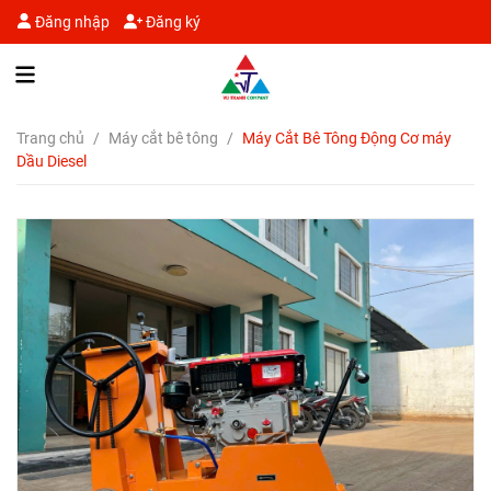
Đăng nhập
Đăng ký
Trang chủ
/
Máy cắt bê tông
/
Máy Cắt Bê Tông Động Cơ máy
Dầu Diesel