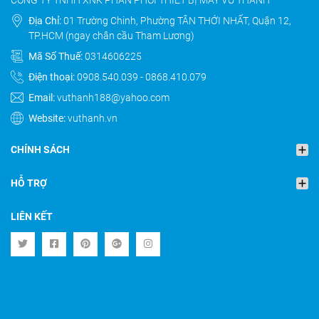
CÔNG TY TNHH XNK PHÂN PHỐI THIẾT BỊ MÁY VŨ THANH
Địa Chỉ:
01 Trường Chinh, Phường TÂN THỚI NHẤT, Quận 12,
TP.HCM (ngay chân cầu Tham Lương)
Mã Số Thuế:
0314606225
Điện thoại:
0908.540.039
-
0868.410.079
Email:
vuthanh188@yahoo.com
Website:
vuthanh.vn
CHÍNH SÁCH
HỖ TRỢ
LIÊN KẾT