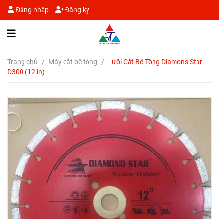
Đăng nhập
Đăng ký
Trang chủ
/
Máy cắt bê tông
/
Lưỡi Cắt Bê Tông Diamons Star
D300 (12 in)