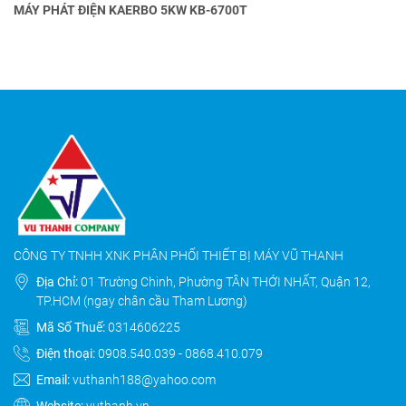
MÁY PHÁT ĐIỆN KAERBO 5KW KB-6700T
CÔNG TY TNHH XNK PHÂN PHỐI THIẾT BỊ MÁY VŨ THANH
Địa Chỉ:
01 Trường Chinh, Phường TÂN THỚI NHẤT, Quận 12,
TP.HCM (ngay chân cầu Tham Lương)
Mã Số Thuế:
0314606225
Điện thoại:
0908.540.039
-
0868.410.079
Email:
vuthanh188@yahoo.com