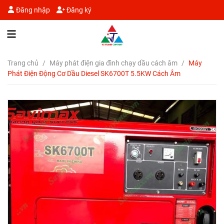
Đăng nhập
Đăng ký
Trang chủ
/
Máy phát điện gia đình chạy dầu cách âm
/
Máy
Phát Điện Động Cơ Dầu Diesel SK6700T 5.5KW Cách Âm