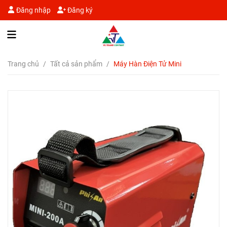
Đăng nhập
Đăng ký
Trang chủ
/
Tất cả sản phẩm
/
Máy Hàn Điện Tử Mini