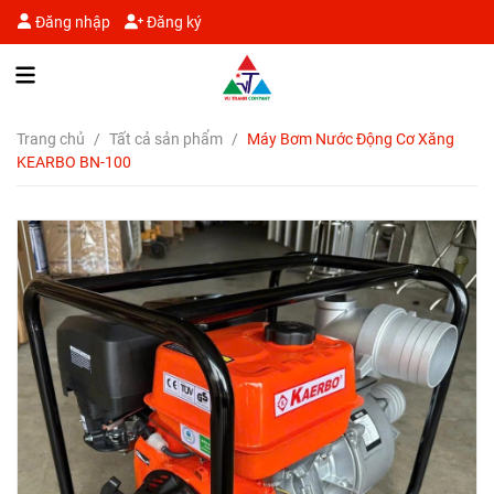
Đăng nhập
Đăng ký
Trang chủ
/
Tất cả sản phẩm
/
Máy Bơm Nước Động Cơ Xăng
KEARBO BN-100