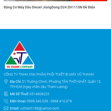
Động Cơ Máy Dầu Diesel JiangDong D24 ZH1115N Đề Điện
CÔNG TY TNHH XNK PHÂN PHỐI THIẾT BỊ MÁY VŨ THANH
Địa Chỉ:
01 Trường Chinh, Phường TÂN THỚI NHẤT, Quận 12,
TP.HCM (ngay chân cầu Tham Lương)
Mã Số Thuế:
0314606225
Điện thoại:
0908.540.039
-
0868.410.079
Email:
vuthanh188@yahoo.com