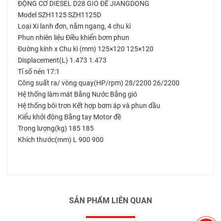
ĐỘNG CƠ DIESEL D28 GIÓ ĐỀ JIANGDONG
Model SZH1125 SZH1125D
Loại Xi lanh đơn, nằm ngang, 4 chu kì
Phun nhiên liệu Điều khiển bơm phun
Đường kính x Chu kì (mm) 125×120 125×120
Displacement(L) 1.473 1.473
Tỉ số nén 17:1
Công suất ra/ vòng quay(HP/rpm) 28/2200 26/2200
Hệ thống làm mát Bằng Nước Bằng gió
Hệ thống bôi trơn Kết hợp bơm áp và phun dầu
Kiểu khởi động Bằng tay Motor đề
Trọng lượng(kg) 185 185
Khích thước(mm) L 900 900
SẢN PHẨM LIÊN QUAN