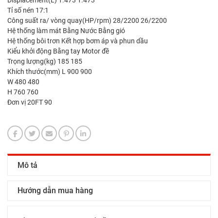
Displacement(L) 1.473 1.473
Tỉ số nén 17:1
Công suất ra/ vòng quay(HP/rpm) 28/2200 26/2200
Hệ thống làm mát Bằng Nước Bằng gió
Hệ thống bôi trơn Kết hợp bơm áp và phun dầu
Kiểu khởi động Bằng tay Motor đề
Trọng lượng(kg) 185 185
Khích thước(mm) L 900 900
W 480 480
H 760 760
Đơn vị 20FT 90
Mô tả
Hướng dẫn mua hàng