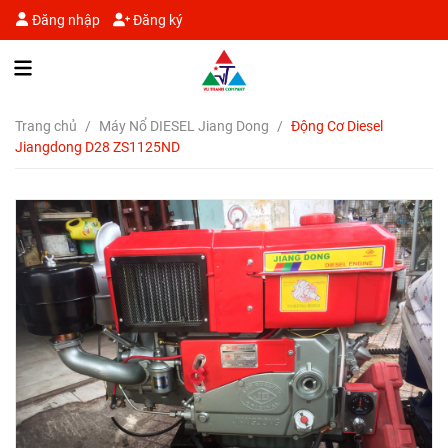
Đăng nhập
Đăng ký
Trang chủ
/
Máy Nổ DIESEL Jiang Dong
/
Động Cơ Diesel
Jiangdong D28 ZS1125ND