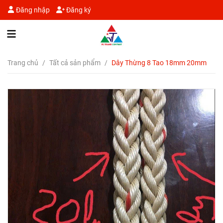
Đăng nhập
Đăng ký
Trang chủ
/
Tất cả sản phẩm
/
Dây Thừng 8 Tao 18mm 20mm