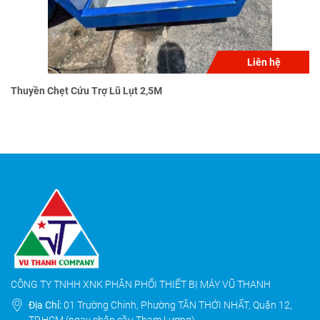
Liên hệ
Thuyền Chẹt Cứu Trợ Lũ Lụt 2,5M
CÔNG TY TNHH XNK PHÂN PHỐI THIẾT BỊ MÁY VŨ THANH
Địa Chỉ:
01 Trường Chinh, Phường TÂN THỚI NHẤT, Quận 12,
TP.HCM (ngay chân cầu Tham Lương)