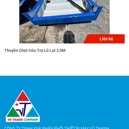
Liên hệ
Thuyền Chẹt Cứu Trợ Lũ Lụt 2,5M
CÔNG TY TNHH XNK PHÂN PHỐI THIẾT BỊ MÁY VŨ THANH