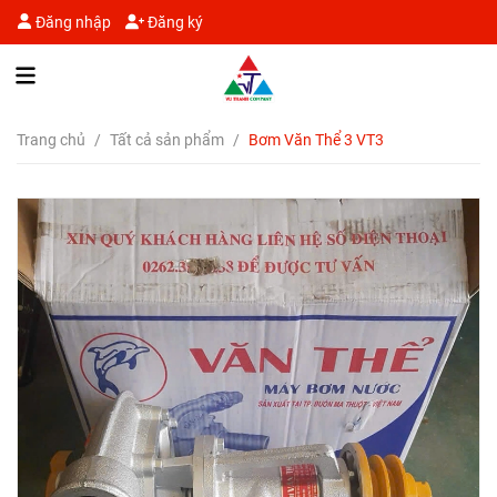
Đăng nhập
Đăng ký
Trang chủ
/
Tất cả sản phẩm
/
Bơm Văn Thể 3 VT3