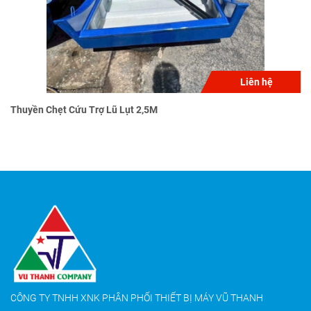
Liên hệ
Thuyền Chẹt Cứu Trợ Lũ Lụt 2,5M
CÔNG TY TNHH XNK PHÂN PHỐI THIẾT BỊ MÁY VŨ THANH